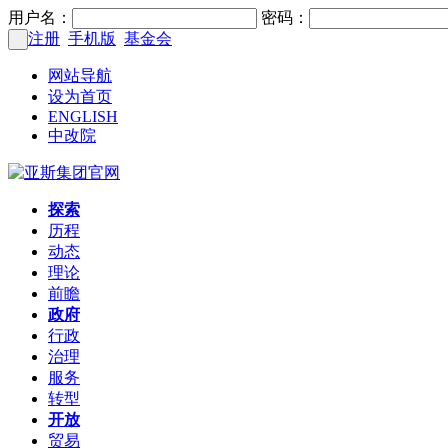
用户名：
密码：
注册
手机版
基金会
网站导航
设为首页
ENGLISH
中改院
探索
历程
动态
理论
前瞻
政府
行政
治理
服务
转型
开放
贸易