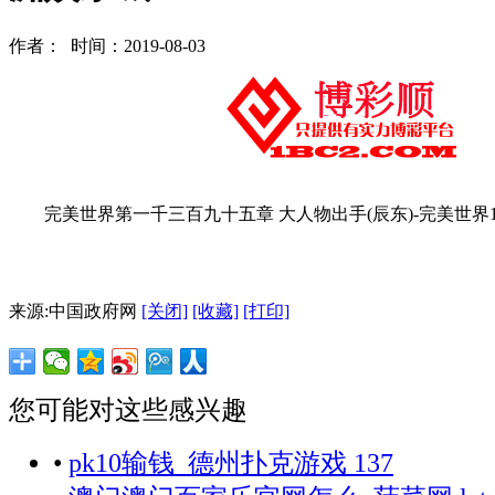
作者： 时间：2019-08-03
完美世界第一千三百九十五章 大人物出手(辰东)-完美世界139
来源:中国政府网
[关闭]
[收藏]
[打印]
您可能对这些感兴趣
•
pk10输钱_德州扑克游戏 137