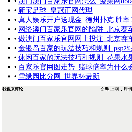
•
澳门澳门百家乐官网怎么_菠菜网dot
•
新宝足球_皇冠正网代理
•
真人娱乐开户送现金_德州扑克 胜率
•
网络澳门百家乐官网的陷阱_北京赛
•
做澳门百家乐官网网上投注_北京赛车
•
金银岛百家的玩法技巧和规则_psp
•
休闲百家的玩法技巧和规则_花果水
•
百家乐官网图走势_赌球倍率为什么
•
雪缘园比分网_世界杯最新
文明上网，理
我也来评论